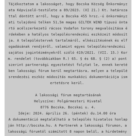
Tájékoztatom a lakosságot, hogy Bocska Község Önkormányz
ata Képviselő-testülete a 89/2023. (XI 21.) Kt. határoza
ttal döntött arról, hogy a Bocska 455 hrsz.-ú önkormányz
ati tulajdonú telken 51,5m magas GILTEK WIND típusú önta
rtó acélszerkezetű rácsos Vodafon torony megvalósítása é
rdekében a hatályos településrendezési eszközeit módosít
ja. A településtervek tartalmáról, elkészítésének és elf
ogadásának rendjéről, valamint egyes településrendezési 
sajátos jogintézményekről szóló 419/2021. (VII. 15.) Kor
m. rendelet (továbbiakban R.) 65. § és 68. § (2) a) pont 
szerint partnerségi egyeztetést folytat le, ennek kereté
ben lakossági fórum kerül megtartásra, melyen a települé
srendezési eszköz módosítás munkaközi dokumentációja ism
ertetésre kerül. 

A lakossági fórum megtartásának

Helyszíne: Polgármesteri Hivatal

8776 Bocska, Bocskai u. 4.

Ideje: 2024. április 26. (péntek) du.14.00 óra 

A dokumentáció megtalálható a település hivatalos honlap
ján http://bocska.hu. A Partnerek a lakossági fórumon, a 
lakossági fórumtól számított 8 napon belül, a hirdetmény 