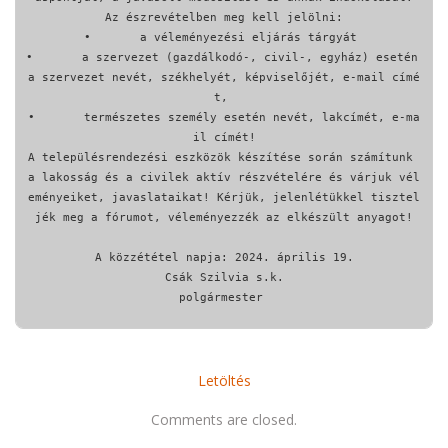
Az észrevételben meg kell jelölni:

•	a véleményezési eljárás tárgyát 

•	a szervezet (gazdálkodó-, civil-, egyház) esetén 
a szervezet nevét, székhelyét, képviselőjét, e-mail címé
t, 

•	természetes személy esetén nevét, lakcímét, e-ma
il címét!

A településrendezési eszközök készítése során számítunk 
a lakosság és a civilek aktív részvételére és várjuk vél
eményeiket, javaslataikat! Kérjük, jelenlétükkel tisztel
jék meg a fórumot, véleményezzék az elkészült anyagot!

A közzététel napja: 2024. április 19.

Csák Szilvia s.k.

polgármester 

Letöltés
Comments are closed.